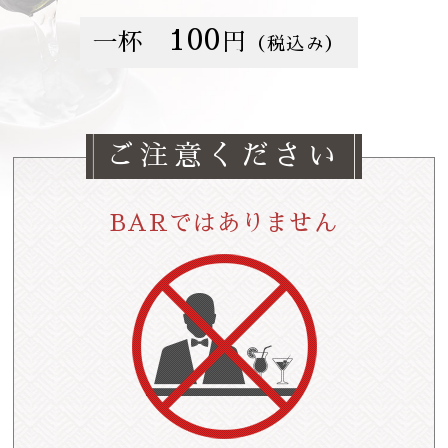
100
一杯
円
（税込み）
ご注意ください
BARではありません